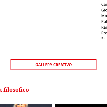
Cam
Gio
Man
Pol
Ra
Ros
Sel
GALLERY CREATIVO
 filosofico