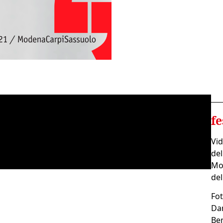
fe
Vid
del
Mod
del
Fot
Dan
Ber